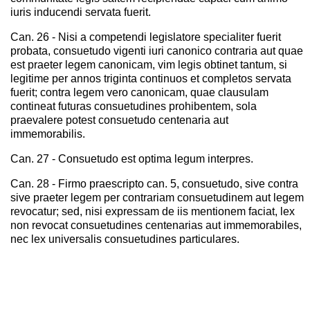
iuris inducendi servata fuerit.
Can. 26 - Nisi a competendi legislatore specialiter fuerit
probata, consuetudo vigenti iuri canonico contraria aut quae
est praeter legem canonicam, vim legis obtinet tantum, si
legitime per annos triginta continuos et completos servata
fuerit; contra legem vero canonicam, quae clausulam
contineat futuras consuetudines prohibentem, sola
praevalere potest consuetudo centenaria aut
immemorabilis.
Can. 27 - Consuetudo est optima legum interpres.
Can. 28 - Firmo praescripto can. 5, consuetudo, sive contra
sive praeter legem per contrariam consuetudinem aut legem
revocatur; sed, nisi expressam de iis mentionem faciat, lex
non revocat consuetudines centenarias aut immemorabiles,
nec lex universalis consuetudines particulares.