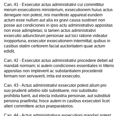
Can. 41 - Exsecutor actus administrativi cui committitur
merum exsecutionis ministerium, exsecutionem huius actus
denegare non potest, nisi manifesto appareat eundem
actum esse nullum aut alia ex gravi causa sustineri non
posse aut condiciones in ipso actu administrativo appositas
non esse adimpletas; si tamen actus administrativi
exsecutio adiunctorum personae aut loci ratione videatur
inopportuna, exsecutor exsecutionem intermittat; quibus in
casibus statim certiorem faciat auctoritatem quae actum
edidit.
Can. 42 - Exsecutor actus administrativi procedere debet ad
mandati normam; si autem condiciones essentiales in litteris
appositas non impleverit ac substantialem procedendi
formam non servaverit, irrita est exsecutio.
Can. 43 - Actus administrativi exsecutor potest alium pro
suo prudenti arbitrio sibi substituere, nisi substitutio
prohibita fuerit, aut electa industria personae, aut substituti
persona praefinita; hisce autem in casibus exsecutori licet
alteri committere actus praeparatorios.
Can. 44 - Actus administrativus exsecutioni mandari potest