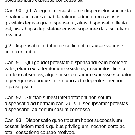
Can. 90 - § 1. A lege ecclesiastica ne dispensetur sine iusta
et rationabili causa, habita ratione adiuctorum casus et
gravitatis legis a qua dispensatur; alias dispensatio illicita
est, nisi ab ipso legislatore eiusve superiore data sit, etiam
invalida.
§ 2. Dispensatio in dubio de sufficientia causae valide et
licite conceditur.
Can. 91 - Qui gaudet potestate dispensandi eam exercere
valet, etiam extra territorium exsistens, in subditos, licet a
territorio absentes, atque, nisi contrarium expresse statuatur,
in peregrinos quoque in territorio actu degentes, necnon
erga seipsum.
Can. 92 - Strictae subest interpretationi non solum
dispensatio ad normam can. 36, § 1, sed ipsamet potestas
dispensandi ad certum casum concessa.
Can. 93 - Dispensatio quae tractum habet successivum
cessat iisdem modis quibus privilegium, necnon certa ac
totali cessatione causae motivae.