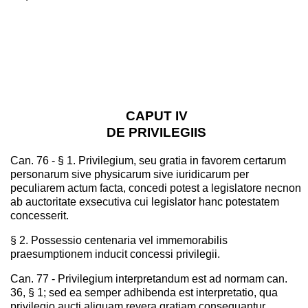
CAPUT IV
DE PRIVILEGIIS
Can. 76 - § 1. Privilegium, seu gratia in favorem certarum
personarum sive physicarum sive iuridicarum per
peculiarem actum facta, concedi potest a legislatore necnon
ab auctoritate exsecutiva cui legislator hanc potestatem
concesserit.
§ 2. Possessio centenaria vel immemorabilis
praesumptionem inducit concessi privilegii.
Can. 77 - Privilegium interpretandum est ad normam can.
36, § 1; sed ea semper adhibenda est interpretatio, qua
privilegio aucti aliquam revera gratiam consequantur.