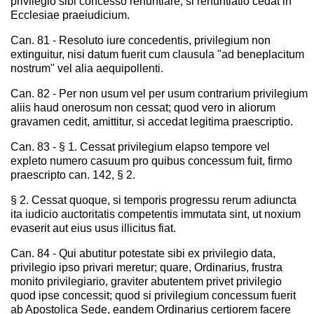
privilegio sibi concesso renuntiare, si renuntiatio cedat in
Ecclesiae praeiudicium.
Can. 81 - Resoluto iure concedentis, privilegium non
extinguitur, nisi datum fuerit cum clausula "ad beneplacitum
nostrum" vel alia aequipollenti.
Can. 82 - Per non usum vel per usum contrarium privilegium
aliis haud onerosum non cessat; quod vero in aliorum
gravamen cedit, amittitur, si accedat legitima praescriptio.
Can. 83 - § 1. Cessat privilegium elapso tempore vel
expleto numero casuum pro quibus concessum fuit, firmo
praescripto can. 142, § 2.
§ 2. Cessat quoque, si temporis progressu rerum adiuncta
ita iudicio auctoritatis competentis immutata sint, ut noxium
evaserit aut eius usus illicitus fiat.
Can. 84 - Qui abutitur potestate sibi ex privilegio data,
privilegio ipso privari meretur; quare, Ordinarius, frustra
monito privilegiario, graviter abutentem privet privilegio
quod ipse concessit; quod si privilegium concessum fuerit
ab Apostolica Sede, eandem Ordinarius certiorem facere