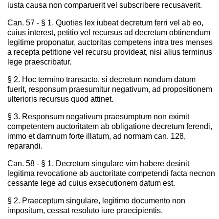
iusta causa non comparuerit vel subscribere recusaverit.
Can. 57 - § 1. Quoties lex iubeat decretum ferri vel ab eo,
cuius interest, petitio vel recursus ad decretum obtinendum
legitime proponatur, auctoritas competens intra tres menses
a recepta petitione vel recursu provideat, nisi alius terminus
lege praescribatur.
§ 2. Hoc termino transacto, si decretum nondum datum
fuerit, responsum praesumitur negativum, ad propositionem
ulterioris recursus quod attinet.
§ 3. Responsum negativum praesumptum non eximit
competentem auctoritatem ab obligatione decretum ferendi,
immo et damnum forte illatum, ad normam can. 128,
reparandi.
Can. 58 - § 1. Decretum singulare vim habere desinit
legitima revocatione ab auctoritate competendi facta necnon
cessante lege ad cuius exsecutionem datum est.
§ 2. Praeceptum singulare, legitimo documento non
impositum, cessat resoluto iure praecipientis.