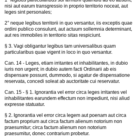
nisi aut earum transgressio in proprio territorio noceat, aut
leges sint personales;
2° neque legibus territorii in quo versantur, iis exceptis quae
ordini publico consulunt, aut actuum sollemnia determinant,
aut res immobiles in territorio sitas respiciunt.
§ 3. Vagi obligantur legibus tam universalibus quam
particularibus quae vigent in loco in quo versantur.
Can. 14 - Leges, etiam irritantes et inhabilitantes, in dubio
iuris non urgent; in dubio autem facti Ordinarii ab eis
dispensare possunt, dummodo, si agatur de dispensatione
reservata, concedi soleat ab auctoritate cui reservatur.
Can. 15 - § 1. Ignorantia vel error circa leges irritantes vel
inhabilitantes earundem effectum non impediunt, nisi aliud
expresse statuatur.
§ 2. Ignorantia vel error circa legem aut poenam aut circa
factum proprium aut circa factum alienum notorium non
praesumitur; circa factum alienum non notorium
praesumitur, donec contrarium probetur.