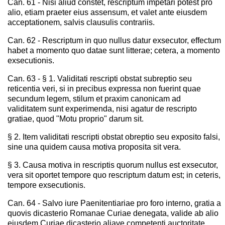
Can. 61 - Nisi aliud constet, rescriptum impetari potest pro
alio, etiam praeter eius assensum, et valet ante eiusdem
acceptationem, salvis clausulis contrariis.
Can. 62 - Rescriptum in quo nullus datur exsecutor, effectum
habet a momento quo datae sunt litterae; cetera, a momento
exsecutionis.
Can. 63 - § 1. Validitati rescripti obstat subreptio seu
reticentia veri, si in precibus expressa non fuerint quae
secundum legem, stilum et praxim canonicam ad
validitatem sunt experimenda, nisi agatur de rescripto
gratiae, quod "Motu proprio" darum sit.
§ 2. Item validitati rescripti obstat obreptio seu exposito falsi,
sine una quidem causa motiva proposita sit vera.
§ 3. Causa motiva in rescriptis quorum nullus est exsecutor,
vera sit oportet tempore quo rescriptum datum est; in ceteris,
tempore exsecutionis.
Can. 64 - Salvo iure Paenitentiariae pro foro interno, gratia a
quovis dicasterio Romanae Curiae denegata, valide ab alio
eiusdem Curiae dicasterio aliave competenti auctoritate