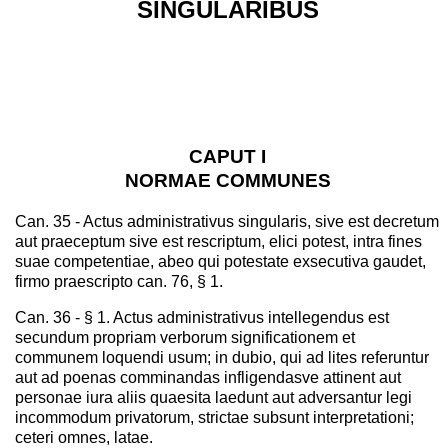
SINGULARIBUS
CAPUT I
NORMAE COMMUNES
Can. 35 - Actus administrativus singularis, sive est decretum
aut praeceptum sive est rescriptum, elici potest, intra fines
suae competentiae, abeo qui potestate exsecutiva gaudet,
firmo praescripto can. 76, § 1.
Can. 36 - § 1. Actus administrativus intellegendus est
secundum propriam verborum significationem et
communem loquendi usum; in dubio, qui ad lites referuntur
aut ad poenas comminandas infligendasve attinent aut
personae iura aliis quaesita laedunt aut adversantur legi
incommodum privatorum, strictae subsunt interpretationi;
ceteri omnes, latae.