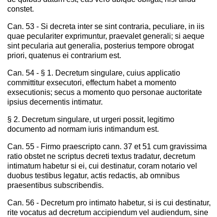
constet.
Can. 53 - Si decreta inter se sint contraria, peculiare, in iis
quae peculariter exprimuntur, praevalet generali; si aeque
sint pecularia aut generalia, posterius tempore obrogat
priori, quatenus ei contrarium est.
Can. 54 - § 1. Decretum singulare, cuius applicatio
committitur exsecutori, effectum habet a momento
exsecutionis; secus a momento quo personae auctoritate
ipsius decernentis intimatur.
§ 2. Decretum singulare, ut urgeri possit, legitimo
documento ad normam iuris intimandum est.
Can. 55 - Firmo praescripto cann. 37 et 51 cum gravissima
ratio obstet ne scriptus decreti textus tradatur, decretum
intimatum habetur si ei, cui destinatur, coram notario vel
duobus testibus legatur, actis redactis, ab omnibus
praesentibus subscribendis.
Can. 56 - Decretum pro intimato habetur, si is cui destinatur,
rite vocatus ad decretum accipiendum vel audiendum, sine