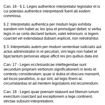
Can. 16 - § 1. Leges authentice interpretatur legislator et is
cui potestas authentice interpretandi fuerit ab eodem
commissa.
§ 2. Interpretatio authentica per modum legis exhibita
eandem vim habet ac lex ipsa et promulgari debet; si verba
legis in se certa declaret tantum, valet retrorsum; si legem
coarctet vel extendataut dubiam explicet, non retrotrahitur.
§ 3. Interpretatio autem per modum sententiae iudicialis aut
actus administrativi in re peculiari, vim legis non habet et
ligat tantum personas atque afficit res pro quibus data est.
Can. 17 - Leges ecclesiasticae intellegendae sunt
secundum propriam verborum significationem in textu et
contextu consideratam; quae si dubia et obscura manserit,
ad locos parallelos, si qui sint, ad legis finem ac
circumstantias et ad mentem legislatoris est recurrendum.
Can. 18 - Leges quae poenam statuunt aut liberum iurium
exercitum coarctant aut exceptionem a lege continent,
strictae subsunt interpretationi.