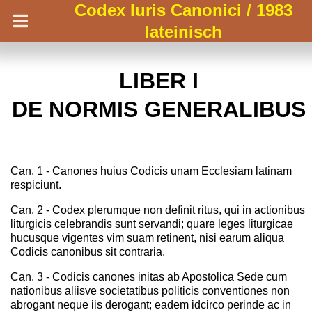
Codex Iuris Canonici / 1983
lateinisch
LIBER I
DE NORMIS GENERALIBUS
Can. 1 - Canones huius Codicis unam Ecclesiam latinam
respiciunt.
Can. 2 - Codex plerumque non definit ritus, qui in actionibus
liturgicis celebrandis sunt servandi; quare leges liturgicae
hucusque vigentes vim suam retinent, nisi earum aliqua
Codicis canonibus sit contraria.
Can. 3 - Codicis canones initas ab Apostolica Sede cum
nationibus aliisve societatibus politicis conventiones non
abrogant neque iis derogant; eadem idcirco perinde ac in