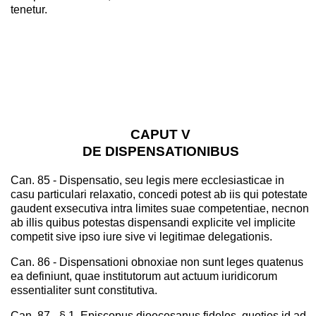
tenetur.
CAPUT V
DE DISPENSATIONIBUS
Can. 85 - Dispensatio, seu legis mere ecclesiasticae in
casu particulari relaxatio, concedi potest ab iis qui potestate
gaudent exsecutiva intra limites suae competentiae, necnon
ab illis quibus potestas dispensandi explicite vel implicite
competit sive ipso iure sive vi legitimae delegationis.
Can. 86 - Dispensationi obnoxiae non sunt leges quatenus
ea definiunt, quae institutorum aut actuum iuridicorum
essentialiter sunt constitutiva.
Can. 87 - § 1. Episcopus dioecesanus fideles, quoties id ad