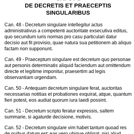
DE DECRETIS ET PRAECEPTIS
SINGULARIBUS
Can. 48 - Decretum singulare intellegitur actus
administrativus a competenti auctoritate exsecutiva editus,
quo secundum iuris normas pro casu particulari datur
decisio aut fit provisio, quae natura sua petitionem ab aliquo
factam non supponunt.
Can. 49 - Praeceptum singulare est decretum quo personae
aut personis determinatis aliquid faciendum aut omittendum
directe et legitime imponitur, praesertim ad legis
observantiam urgendam.
Can. 50 - Antequam decretum singulare ferat, auctoritas
necessarias notitias et probationes exquirat, atque, quantum
fieri potest, eos audiat quorum iura laedi possint.
Can. 51 - Decretum scripto feratur expressis, saltem
summarie, si agaturde decisione, motivis.
Can. 52 - Decretum singulare vim habet tantum quoad res
de quibus datum est; eas vero ubique obligat, nisi aliud