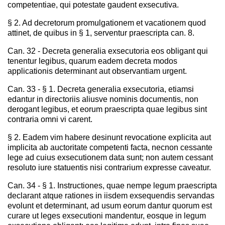
competentiae, qui potestate gaudent exsecutiva.
§ 2. Ad decretorum promulgationem et vacationem quod
attinet, de quibus in § 1, serventur praescripta can. 8.
Can. 32 - Decreta generalia exsecutoria eos obligant qui
tenentur legibus, quarum eadem decreta modos
applicationis determinant aut observantiam urgent.
Can. 33 - § 1. Decreta generalia exsecutoria, etiamsi
edantur in directoriis aliusve nominis documentis, non
derogant legibus, et eorum praescripta quae legibus sint
contraria omni vi carent.
§ 2. Eadem vim habere desinunt revocatione explicita aut
implicita ab auctoritate competenti facta, necnon cessante
lege ad cuius exsecutionem data sunt; non autem cessant
resoluto iure statuentis nisi contrarium expresse caveatur.
Can. 34 - § 1. Instructiones, quae nempe legum praescripta
declarant atque rationes in iisdem exsequendis servandas
evolunt et determinant, ad usum eorum dantur quorum est
curare ut leges exsecutioni mandentur, eosque in legum