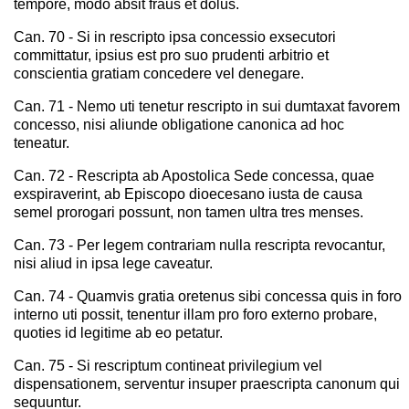
tempore, modo absit fraus et dolus.
Can. 70 - Si in rescripto ipsa concessio exsecutori
committatur, ipsius est pro suo prudenti arbitrio et
conscientia gratiam concedere vel denegare.
Can. 71 - Nemo uti tenetur rescripto in sui dumtaxat favorem
concesso, nisi aliunde obligatione canonica ad hoc
teneatur.
Can. 72 - Rescripta ab Apostolica Sede concessa, quae
exspiraverint, ab Episcopo dioecesano iusta de causa
semel prorogari possunt, non tamen ultra tres menses.
Can. 73 - Per legem contrariam nulla rescripta revocantur,
nisi aliud in ipsa lege caveatur.
Can. 74 - Quamvis gratia oretenus sibi concessa quis in foro
interno uti possit, tenentur illam pro foro externo probare,
quoties id legitime ab eo petatur.
Can. 75 - Si rescriptum contineat privilegium vel
dispensationem, serventur insuper praescripta canonum qui
sequuntur.