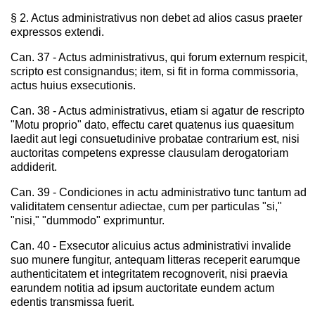
§ 2. Actus administrativus non debet ad alios casus praeter
expressos extendi.
Can. 37 - Actus administrativus, qui forum externum respicit,
scripto est consignandus; item, si fit in forma commissoria,
actus huius exsecutionis.
Can. 38 - Actus administrativus, etiam si agatur de rescripto
"Motu proprio" dato, effectu caret quatenus ius quaesitum
laedit aut legi consuetudinive probatae contrarium est, nisi
auctoritas competens expresse clausulam derogatoriam
addiderit.
Can. 39 - Condiciones in actu administrativo tunc tantum ad
validitatem censentur adiectae, cum per particulas "si,"
"nisi," "dummodo" exprimuntur.
Can. 40 - Exsecutor alicuius actus administrativi invalide
suo munere fungitur, antequam litteras receperit earumque
authenticitatem et integritatem recognoverit, nisi praevia
earundem notitia ad ipsum auctoritate eundem actum
edentis transmissa fuerit.