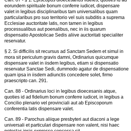
eorundem spirituale bonum conferre iudicet, dispensare
valet in legibus disciplinaribus tam universalibus quam
particularibus pro suo territorio vel suis subditis a suprema
Ecclesiae auctoritate latis, non tamen in legibus
processualibus aut poenalibus, nec in iis quarum
dispensatio Apostolicae Sedis aliive auctoritati specialiter
reservatur.
§ 2. Si difficilis sit recursus ad Sanctam Sedem et simul in
mora sit periculum gravis damni, Ordinarius quicumque
dispensare valet in iisdem legibus, etiam si dispensatio
reservatur Sanctae Sedi, dummodo agatur de dispensatione
quam ipsa in iisdem adiunctis concedere solet, firmo
praescripto can. 291.
Can. 88 - Ordinarius loci in legibus dioecesanis atque,
quoties id ad fidelium bonum conferre iudicet, in legibus a
Concilio plenario vel provinciali aut ab Episcoporum
conferentia latis dispensare valet.
Can. 89 - Parochus aliique presbyteri aut diaconi a lege
universali et particulari dispensare non valent, nisi haec
potestas ipsis expresse concessa sit.