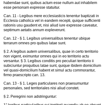
habendae sunt, quibus actum esse nullum aut inhabilem
esse personam expresse statuitur.
Can. 11 - Legibus mere ecclesiasticis tenentur baptizati in
Ecclesia catholica vel in eandem recepti, quique sufficienti
rationis usu gaudent et, nisi aliud iure expresse caveatur,
septimum aetatis annum expleverunt.
Can. 12 - § 1. Legibus universalibus tenentur ubique
terrarum omnes pro quibus latae sunt.
§ 2. A legibus autem universalibus, quae in certo territorio
non vigent, eximuntur omnes qui in eo territorio actu
versantur. § 3. Legibus conditis pro peculiari territorio ii
subiciuntur proquibus latae sunt, quique ibidem domicilium
vel quasi-domicilium habent et simul actu commorantur,
firmo praescripto can. 13.
Can. 13 - § 1. Leges particulares non praesumuntur
personales, sed territoriales nisi aliud constet.
§ 2. Peregrini non adstringuntur:
1° legibus particularibus sui territorii quamdiu ab eo absunt,