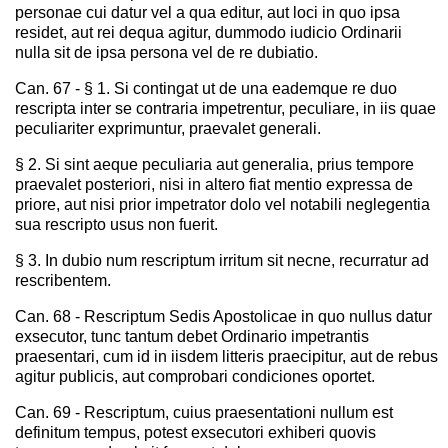
personae cui datur vel a qua editur, aut loci in quo ipsa
residet, aut rei dequa agitur, dummodo iudicio Ordinarii
nulla sit de ipsa persona vel de re dubiatio.
Can. 67 - § 1. Si contingat ut de una eademque re duo
rescripta inter se contraria impetrentur, peculiare, in iis quae
peculiariter exprimuntur, praevalet generali.
§ 2. Si sint aeque peculiaria aut generalia, prius tempore
praevalet posteriori, nisi in altero fiat mentio expressa de
priore, aut nisi prior impetrator dolo vel notabili neglegentia
sua rescripto usus non fuerit.
§ 3. In dubio num rescriptum irritum sit necne, recurratur ad
rescribentem.
Can. 68 - Rescriptum Sedis Apostolicae in quo nullus datur
exsecutor, tunc tantum debet Ordinario impetrantis
praesentari, cum id in iisdem litteris praecipitur, aut de rebus
agitur publicis, aut comprobari condiciones oportet.
Can. 69 - Rescriptum, cuius praesentationi nullum est
definitum tempus, potest exsecutori exhiberi quovis