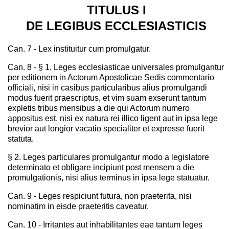
TITULUS I
DE LEGIBUS ECCLESIASTICIS
Can. 7 - Lex instituitur cum promulgatur.
Can. 8 - § 1. Leges ecclesiasticae universales promulgantur
per editionem in Actorum Apostolicae Sedis commentario
officiali, nisi in casibus particularibus alius promulgandi
modus fuerit praescriptus, et vim suam exserunt tantum
expletis tribus mensibus a die qui Actorum numero
appositus est, nisi ex natura rei illico ligent aut in ipsa lege
brevior aut longior vacatio specialiter et expresse fuerit
statuta.
§ 2. Leges particulares promulgantur modo a legislatore
determinato et obligare incipiunt post mensem a die
promulgationis, nisi alius terminus in ipsa lege statuatur.
Can. 9 - Leges respiciunt futura, non praeterita, nisi
nominatim in eisde praeteritis caveatur.
Can. 10 - Irritantes aut inhabilitantes eae tantum leges