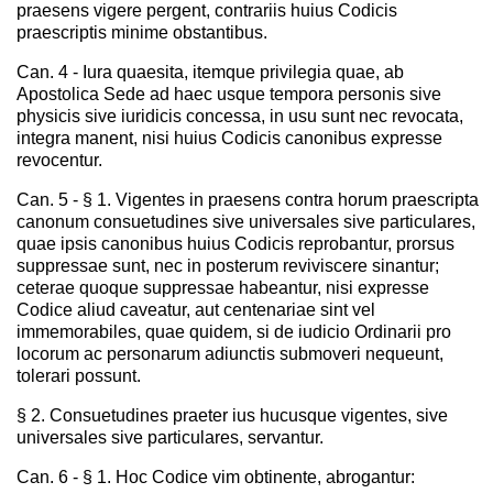
praesens vigere pergent, contrariis huius Codicis
praescriptis minime obstantibus.
Can. 4 - Iura quaesita, itemque privilegia quae, ab
Apostolica Sede ad haec usque tempora personis sive
physicis sive iuridicis concessa, in usu sunt nec revocata,
integra manent, nisi huius Codicis canonibus expresse
revocentur.
Can. 5 - § 1. Vigentes in praesens contra horum praescripta
canonum consuetudines sive universales sive particulares,
quae ipsis canonibus huius Codicis reprobantur, prorsus
suppressae sunt, nec in posterum reviviscere sinantur;
ceterae quoque suppressae habeantur, nisi expresse
Codice aliud caveatur, aut centenariae sint vel
immemorabiles, quae quidem, si de iudicio Ordinarii pro
locorum ac personarum adiunctis submoveri nequeunt,
tolerari possunt.
§ 2. Consuetudines praeter ius hucusque vigentes, sive
universales sive particulares, servantur.
Can. 6 - § 1. Hoc Codice vim obtinente, abrogantur: