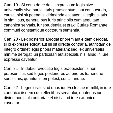
Can. 19 - Si certa de re desit expressum legis sive
universalis sive particularis praescriptum; aut consuetudo,
causa, nisi sit poenalis, dirimenda est attentis legibus latis
in similibus, generalibus iuris principiis cum aequitate
canonica servatis, iurisprudentia et praxi Curiae Romanae,
communi constantique doctorum sententia.
Can. 20 - Lex posterior abrogat priorem aut eidem derogat,
si id expresse edicat aut illi sit directe contraria, aut totam de
integro ordinet legis prioris materiam; sed lex universalis
minime derogat iuri particulari aut speciali, nisi aliud in iure
expresse caveatur.
Can. 21 - In dubio revocatio legis praeexistentis non
praesumitur, sed leges posteriores ad priores trahendae
sunt et his, quantum fieri potest, conciliandae.
Can. 22 - Leges civiles ad quas ius Ecclesiae remittit, in iure
canonico iisdem cum effectibus serventur, quatenus iuri
divino non sint contrariae et nisi aliud iure canonico
caveatur.