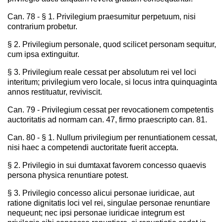
Can. 78 - § 1. Privilegium praesumitur perpetuum, nisi
contrarium probetur.
§ 2. Privilegium personale, quod scilicet personam sequitur,
cum ipsa extinguitur.
§ 3. Privilegium reale cessat per absolutum rei vel loci
interitum; privilegium vero locale, si locus intra quinquaginta
annos restituatur, reviviscit.
Can. 79 - Privilegium cessat per revocationem competentis
auctoritatis ad normam can. 47, firmo praescripto can. 81.
Can. 80 - § 1. Nullum privilegium per renuntiationem cessat,
nisi haec a competendi auctoritate fuerit accepta.
§ 2. Privilegio in sui dumtaxat favorem concesso quaevis
persona physica renuntiare potest.
§ 3. Privilegio concesso alicui personae iuridicae, aut
ratione dignitatis loci vel rei, singulae personae renuntiare
nequeunt; nec ipsi personae iuridicae integrum est