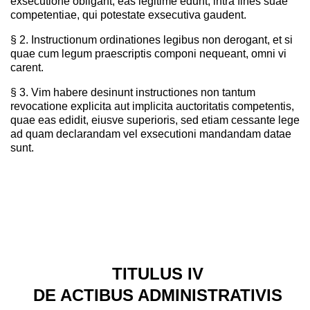
exsecutione obligant; eas legitime edunt, intra fines suae
competentiae, qui potestate exsecutiva gaudent.
§ 2. Instructionum ordinationes legibus non derogant, et si
quae cum legum praescriptis componi nequeant, omni vi
carent.
§ 3. Vim habere desinunt instructiones non tantum
revocatione explicita aut implicita auctoritatis competentis,
quae eas edidit, eiusve superioris, sed etiam cessante lege
ad quam declarandam vel exsecutioni mandandam datae
sunt.
TITULUS IV
DE ACTIBUS ADMINISTRATIVIS