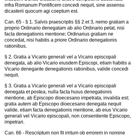
infra Romanum Pontificem concedi nequit, sine assensu
dicasterii quocum agi coeptum est.
Can. 65 - § 1. Salvis praescriptis §§ 2 et 3, nemo gratiam a
proprio Ordinario denegatam ab alio Ordinario petat, nisi
facta denegationis mentione; Ordinarius gratiam ne
concedat, nisi habitis a priore Ordinario denegationis
rationibus.
§ 2. Gratia a Vicario generali vel a Vicario episcopali
denegata, ab alio Vicario eiusdem Episcopi, etiam habitis a
Vicario denegante denegationis rationibus, valide concedi
nequit.
§ 3. Gratia a Vicario generali vel a Vicario episcopali
denegata et postea, nulla facta huius denegationis
mentione, ab Episcopo dioecesano impetrata, invalida est;
gratia autem ab Episcopo dioecesano denegata nequit
valide, etiam facta denegationis mentione, ab eius Vicario
generali vel Vicario episcopali, non consentiente Episcopo,
impetrari.
Can. 66 - Rescriptum non fit irritum ob errorem in nomine