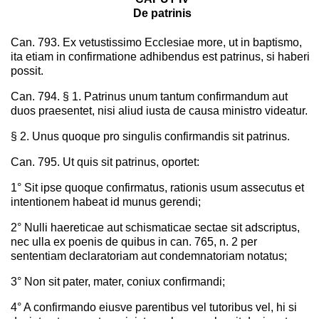
De patrinis
Can. 793. Ex vetustissimo Ecclesiae more, ut in baptismo,
ita etiam in confirmatione adhibendus est patrinus, si haberi
possit.
Can. 794. § 1. Patrinus unum tantum confirmandum aut
duos praesentet, nisi aliud iusta de causa ministro videatur.
§ 2. Unus quoque pro singulis confirmandis sit patrinus.
Can. 795. Ut quis sit patrinus, oportet:
1° Sit ipse quoque confirmatus, rationis usum assecutus et
intentionem habeat id munus gerendi;
2° Nulli haereticae aut schismaticae sectae sit adscriptus,
nec ulla ex poenis de quibus in can. 765, n. 2 per
sententiam declaratoriam aut condemnatoriam notatus;
3° Non sit pater, mater, coniux confirmandi;
4° A confirmando eiusve parentibus vel tutoribus vel, hi si