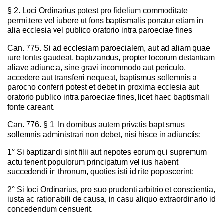
§ 2. Loci Ordinarius potest pro fidelium commoditate
permittere vel iubere ut fons baptismalis ponatur etiam in
alia ecclesia vel publico oratorio intra paroeciae fines.
Can. 775. Si ad ecclesiam paroecialem, aut ad aliam quae
iure fontis gaudeat, baptizandus, propter locorum distantiam
aliave adiuncta, sine gravi incommodo aut periculo,
accedere aut transferri nequeat, baptismus sollemnis a
parocho conferri potest et debet in proxima ecclesia aut
oratorio publico intra paroeciae fines, licet haec baptismali
fonte careant.
Can. 776. § 1. In domibus autem privatis baptismus
sollemnis administrari non debet, nisi hisce in adiunctis:
1° Si baptizandi sint filii aut nepotes eorum qui supremum
actu tenent populorum principatum vel ius habent
succedendi in thronum, quoties isti id rite poposcerint;
2° Si loci Ordinarius, pro suo prudenti arbitrio et conscientia,
iusta ac rationabili de causa, in casu aliquo extraordinario id
concedendum censuerit.