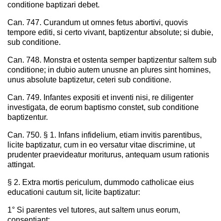
conditione baptizari debet.
Can. 747. Curandum ut omnes fetus abortivi, quovis
tempore editi, si certo vivant, baptizentur absolute; si dubie,
sub conditione.
Can. 748. Monstra et ostenta semper baptizentur saltem sub
conditione; in dubio autem unusne an plures sint homines,
unus absolute baptizetur, ceteri sub conditione.
Can. 749. Infantes expositi et inventi nisi, re diligenter
investigata, de eorum baptismo constet, sub conditione
baptizentur.
Can. 750. § 1. Infans infidelium, etiam invitis parentibus,
licite baptizatur, cum in eo versatur vitae discrimine, ut
prudenter praevideatur moriturus, antequam usum rationis
attingat.
§ 2. Extra mortis periculum, dummodo catholicae eius
educationi cautum sit, licite baptizatur:
1° Si parentes vel tutores, aut saltem unus eorum,
consentiant;