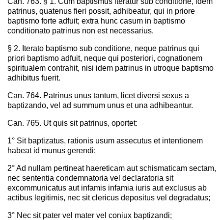
Can. 763. § 1. Cum baptismus iteratur sub conditione, idem
patrinus, quatenus fieri possit, adhibeatur, qui in priore
baptismo forte adfuit; extra hunc casum in baptismo
conditionato patrinus non est necessarius.
§ 2. Iterato baptismo sub conditione, neque patrinus qui
priori baptismo adfuit, neque qui posteriori, cognationem
spiritualem contrahit, nisi idem patrinus in utroque baptismo
adhibitus fuerit.
Can. 764. Patrinus unus tantum, licet diversi sexus a
baptizando, vel ad summum unus et una adhibeantur.
Can. 765. Ut quis sit patrinus, oportet:
1° Sit baptizatus, rationis usum assecutus et intentionem
habeat id munus gerendi;
2° Ad nullam pertineat haereticam aut schismaticam sectam,
nec sententia condemnatoria vel declaratoria sit
excommunicatus aut infamis infamia iuris aut exclusus ab
actibus legitimis, nec sit clericus depositus vel degradatus;
3° Nec sit pater vel mater vel coniux baptizandi;