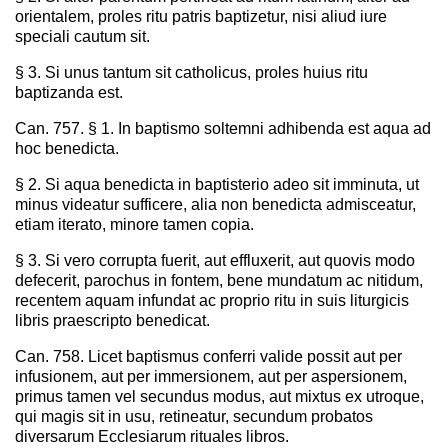
orientalem, proles ritu patris baptizetur, nisi aliud iure
speciali cautum sit.
§ 3. Si unus tantum sit catholicus, proles huius ritu
baptizanda est.
Can. 757. § 1. In baptismo soltemni adhibenda est aqua ad
hoc benedicta.
§ 2. Si aqua benedicta in baptisterio adeo sit imminuta, ut
minus videatur sufficere, alia non benedicta admisceatur,
etiam iterato, minore tamen copia.
§ 3. Si vero corrupta fuerit, aut effluxerit, aut quovis modo
defecerit, parochus in fontem, bene mundatum ac nitidum,
recentem aquam infundat ac proprio ritu in suis liturgicis
libris praescripto benedicat.
Can. 758. Licet baptismus conferri valide possit aut per
infusionem, aut per immersionem, aut per aspersionem,
primus tamen vel secundus modus, aut mixtus ex utroque,
qui magis sit in usu, retineatur, secundum probatos
diversarum Ecclesiarum rituales libros.