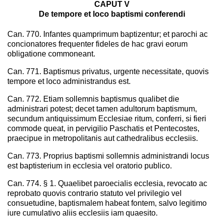
CAPUT V
De tempore et loco baptismi conferendi
Can. 770. Infantes quamprimum baptizentur; et parochi ac
concionatores frequenter fideles de hac gravi eorum
obligatione commoneant.
Can. 771. Baptismus privatus, urgente necessitate, quovis
tempore et loco administrandus est.
Can. 772. Etiam sollemnis baptismus qualibet die
administrari potest; decet tamen adultorum baptismum,
secundum antiquissimum Ecclesiae ritum, conferri, si fieri
commode queat, in pervigilio Paschatis et Pentecostes,
praecipue in metropolitanis aut cathedralibus ecclesiis.
Can. 773. Proprius baptismi sollemnis administrandi locus
est baptisterium in ecclesia vel oratorio publico.
Can. 774. § 1. Quaelibet paroecialis ecclesia, revocato ac
reprobato quovis contrario statuto vel privilegio vel
consuetudine, baptismalem habeat fontem, salvo legitimo
iure cumulativo aliis ecclesiis iam quaesito.