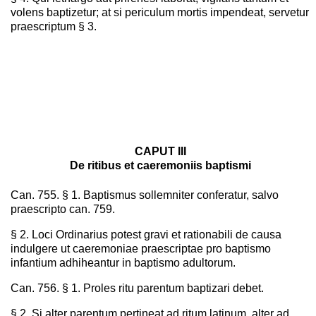
volens baptizetur; at si periculum mortis impendeat, servetur
praescriptum § 3.
CAPUT III
De ritibus et caeremoniis baptismi
Can. 755. § 1. Baptismus sollemniter conferatur, salvo
praescripto can. 759.
§ 2. Loci Ordinarius potest gravi et rationabili de causa
indulgere ut caeremoniae praescriptae pro baptismo
infantium adhiheantur in baptismo adultorum.
Can. 756. § 1. Proles ritu parentum baptizari debet.
§ 2. Si alter parentum pertineat ad ritum latinum, alter ad