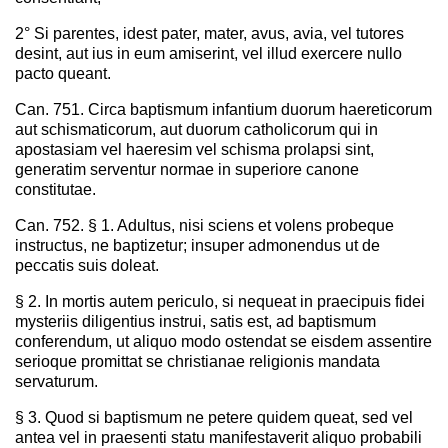
2° Si parentes, idest pater, mater, avus, avia, vel tutores
desint, aut ius in eum amiserint, vel illud exercere nullo
pacto queant.
Can. 751. Circa baptismum infantium duorum haereticorum
aut schismaticorum, aut duorum catholicorum qui in
apostasiam vel haeresim vel schisma prolapsi sint,
generatim serventur normae in superiore canone
constitutae.
Can. 752. § 1. Adultus, nisi sciens et volens probeque
instructus, ne baptizetur; insuper admonendus ut de
peccatis suis doleat.
§ 2. In mortis autem periculo, si nequeat in praecipuis fidei
mysteriis diligentius instrui, satis est, ad baptismum
conferendum, ut aliquo modo ostendat se eisdem assentire
serioque promittat se christianae religionis mandata
servaturum.
§ 3. Quod si baptismum ne petere quidem queat, sed vel
antea vel in praesenti statu manifestaverit aliquo probabili