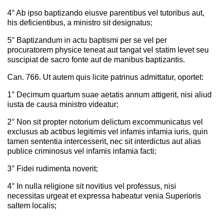
4° Ab ipso baptizando eiusve parentibus vel tutoribus aut,
his deficientibus, a ministro sit designatus;
5° Baptizandum in actu baptismi per se vel per
procuratorem physice teneat aut tangat vel statim levet seu
suscipiat de sacro fonte aut de manibus baptizantis.
Can. 766. Ut autem quis licite patrinus admittatur, oportet:
1° Decimum quartum suae aetatis annum attigerit, nisi aliud
iusta de causa ministro videatur;
2° Non sit propter notorium delictum excommunicatus vel
exclusus ab actibus legitimis vel infamis infamia iuris, quin
tamen sententia intercesserit, nec sit interdictus aut alias
publice criminosus vel infamis infamia facti;
3° Fidei rudimenta noverit;
4° In nulla religione sit novitius vel professus, nisi
necessitas urgeat et expressa habeatur venia Superioris
saltem localis;