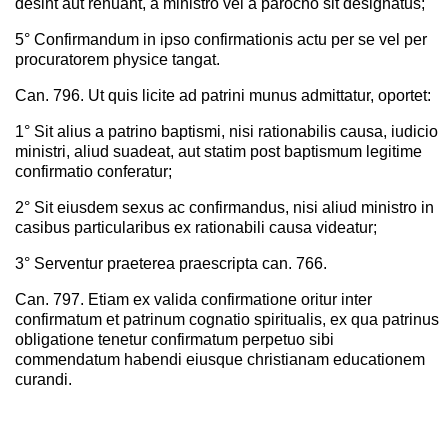
desint aut renuant, a ministro vel a parocho sit designatus;
5° Confirmandum in ipso confirmationis actu per se vel per
procuratorem physice tangat.
Can. 796. Ut quis licite ad patrini munus admittatur, oportet:
1° Sit alius a patrino baptismi, nisi rationabilis causa, iudicio
ministri, aliud suadeat, aut statim post baptismum legitime
confirmatio conferatur;
2° Sit eiusdem sexus ac confirmandus, nisi aliud ministro in
casibus particularibus ex rationabili causa videatur;
3° Serventur praeterea praescripta can. 766.
Can. 797. Etiam ex valida confirmatione oritur inter
confirmatum et patrinum cognatio spiritualis, ex qua patrinus
obligatione tenetur confirmatum perpetuo sibi
commendatum habendi eiusque christianam educationem
curandi.