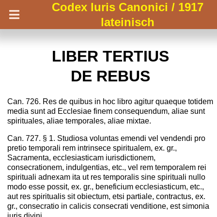
Codex Iuris Canonici / 1917
lateinisch
LIBER TERTIUS
DE REBUS
Can. 726. Res de quibus in hoc libro agitur quaeque totidem
media sunt ad Ecclesiae finem consequendum, aliae sunt
spirituales, aliae temporales, aliae mixtae.
Can. 727. § 1. Studiosa voluntas emendi vel vendendi pro
pretio temporali rem intrinsece spiritualem, ex. gr.,
Sacramenta, ecclesiasticam iurisdictionem,
consecrationem, indulgentias, etc., vel rem temporalem rei
spirituali adnexam ita ut res temporalis sine spirituali nullo
modo esse possit, ex. gr., beneficium ecclesiasticum, etc.,
aut res spiritualis sit obiectum, etsi partiale, contractus, ex.
gr., consecratio in calicis consecrati venditione, est simonia
iuris divini.