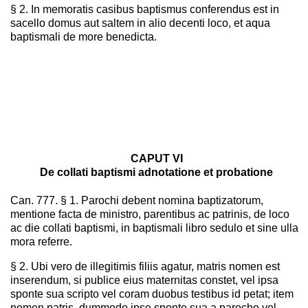
§ 2. In memoratis casibus baptismus conferendus est in
sacello domus aut saltem in alio decenti loco, et aqua
baptismali de more benedicta.
CAPUT VI
De collati baptismi adnotatione et probatione
Can. 777. § 1. Parochi debent nomina baptizatorum,
mentione facta de ministro, parentibus ac patrinis, de loco
ac die collati baptismi, in baptismali libro sedulo et sine ulla
mora referre.
§ 2. Ubi vero de illegitimis filiis agatur, matris nomen est
inserendum, si publice eius maternitas constet, vel ipsa
sponte sua scripto vel coram duobus testibus id petat; item
nomen patris, dummodo ipse sponte sua a parocho vel