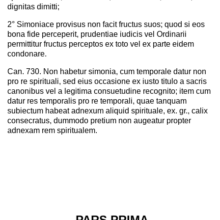
dignitas dimitti;
2° Simoniace provisus non facit fructus suos; quod si eos
bona fide perceperit, prudentiae iudicis vel Ordinarii
permittitur fructus perceptos ex toto vel ex parte eidem
condonare.
Can. 730. Non habetur simonia, cum temporale datur non
pro re spirituali, sed eius occasione ex iusto titulo a sacris
canonibus vel a legitima consuetudine recognito; item cum
datur res temporalis pro re temporali, quae tanquam
subiectum habeat adnexum aliquid spirituale, ex. gr., calix
consecratus, dummodo pretium non augeatur propter
adnexam rem spiritualem.
PARS PRIMA