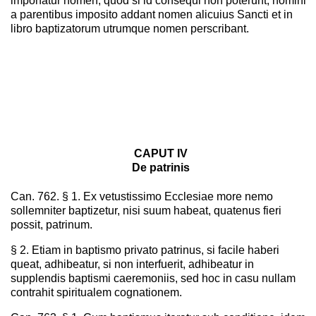
imponatur nomen; quod si id consequi non poterunt, nomini
a parentibus imposito addant nomen alicuius Sancti et in
libro baptizatorum utrumque nomen perscribant.
CAPUT IV
De patrinis
Can. 762. § 1. Ex vetustissimo Ecclesiae more nemo
sollemniter baptizetur, nisi suum habeat, quatenus fieri
possit, patrinum.
§ 2. Etiam in baptismo privato patrinus, si facile haberi
queat, adhibeatur, si non interfuerit, adhibeatur in
supplendis baptismi caeremoniis, sed hoc in casu nullam
contrahit spiritualem cognationem.