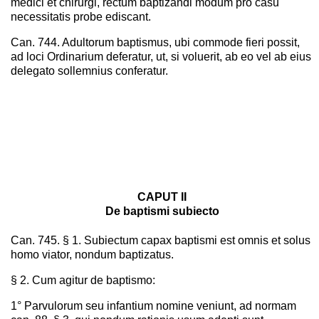
medici et chirurgi, rectum baptizandi modum pro casu
necessitatis probe ediscant.
Can. 744. Adultorum baptismus, ubi commode fieri possit,
ad loci Ordinarium deferatur, ut, si voluerit, ab eo vel ab eius
delegato sollemnius conferatur.
CAPUT II
De baptismi subiecto
Can. 745. § 1. Subiectum capax baptismi est omnis et solus
homo viator, nondum baptizatus.
§ 2. Cum agitur de baptismo:
1° Parvulorum seu infantium nomine veniunt, ad normam