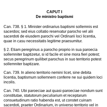
CAPUT I
De ministro baptismi
Can. 738. § 1. Minister ordinarius baptismi sollemnis est
sacerdos; sed eius collatio reservatur parocho vel alii
sacerdoti de eiusdem parochi vel Ordinarii loci licentia,
quae in casu necessitatis legitime praesumitur.
§ 2. Etiam peregrinus a parocho proprio in sua paroecia
sollemniter baptizetur, si id facile et sine mora fieri potest;
secus peregrinum quilibet parochus in suo territorio potest
sollemniter baptizare.
Can. 739. In alieno territorio nemini licet, sine debita
licentia, baptismum sollemnem conferre ne sui quidem loci
incolis.
Can. 740. Ubi paroeciae aut quasi-paroeciae nondum sunt
constitutae, statutorum peculiarium et receptarum
consuetudinum ratio habenda est, ut constet cuinam
sacerdoti, praeter Ordinarium, in universo territorio vel in