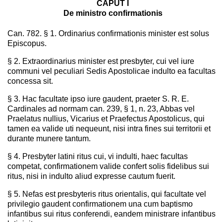
CAPUT I
De ministro confirmationis
Can. 782. § 1. Ordinarius confirmationis minister est solus
Episcopus.
§ 2. Extraordinarius minister est presbyter, cui vel iure
communi vel peculiari Sedis Apostolicae indulto ea facultas
concessa sit.
§ 3. Hac facultate ipso iure gaudent, praeter S. R. E.
Cardinales ad normam can. 239, § 1, n. 23, Abbas vel
Praelatus nullius, Vicarius et Praefectus Apostolicus, qui
tamen ea valide uti nequeunt, nisi intra fines sui territorii et
durante munere tantum.
§ 4. Presbyter latini ritus cui, vi indulti, haec facultas
competat, confirmationem valide confert solis fidelibus sui
ritus, nisi in indulto aliud expresse cautum fuerit.
§ 5. Nefas est presbyteris ritus orientalis, qui facultate vel
privilegio gaudent confirmationem una cum baptismo
infantibus sui ritus conferendi, eandem ministrare infantibus