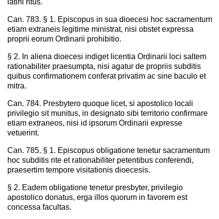
latini ritus.
Can. 783. § 1. Episcopus in sua dioecesi hoc sacramentum
etiam extraneis legitime ministrat, nisi obstet expressa
proprii eorum Ordinarii prohibitio.
§ 2. In aliena dioecesi indiget licentia Ordinarii loci saltem
rationabiliter praesumpta, nisi agatur de propriis subditis
quibus confirmationem conferat privatim ac sine baculo et
mitra.
Can. 784. Presbytero quoque licet, si apostolico locali
privilegio sit munitus, in designato sibi territorio confirmare
etiam extraneos, nisi id ipsorum Ordinarii expresse
vetuerint.
Can. 785. § 1. Episcopus obligatione tenetur sacramentum
hoc subditis rite et rationabiliter petentibus conferendi,
praesertim tempore visitationis dioecesis.
§ 2. Eadem obligatione tenetur presbyter, privilegio
apostolico donatus, erga illos quorum in favorem est
concessa facultas.