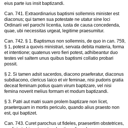
eius parte ius insit baptizandi.
Can. 741. Extraordinarius baptismi sollemnis minister est
diaconus; qui tamen sua potestate ne utatur sine loci
Ordinarii vel parochi licentia, iusta de causa concedenda,
quae, ubi necessitas urgeat, legitime praesumitur.
Can. 742. § 1. Baptismus non sollemnis, de quo in can. 759,
§ 1, potest a quovis ministrari, servata debita materia, forma
et intentione; quatenus vero fieri potest, adhibeantur duo
testes vel saltem unus quibus baptismi collatio probari
possit.
§ 2. Si tamen adsit sacerdos, diacono praeferatur, diaconus
subdiacono, clericus laico et vir feminae, nisi pudoris gratia
deceat feminam potius quam virum baptizare, vel nisi
femina noverit melius formam et modum baptizandi.
§ 3. Patri aut matri suam prolem baptizare non licet,
praeterquam in mortis periculo, quando alius praesto non
est, qui baptizet.
Can. 743. Curet parochus ut fideles, praesertim obstetrices,