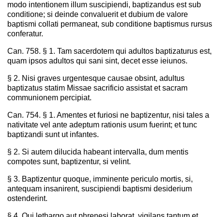
modo intentionem illum suscipiendi, baptizandus est sub
conditione; si deinde convaluerit et dubium de valore
baptismi collati permaneat, sub conditione baptismus rursus
conferatur.
Can. 758. § 1. Tam sacerdotem qui adultos baptizaturus est,
quam ipsos adultos qui sani sint, decet esse ieiunos.
§ 2. Nisi graves urgentesque causae obsint, adultus
baptizatus statim Missae sacrificio assistat et sacram
communionem percipiat.
Can. 754. § 1. Amentes et furiosi ne baptizentur, nisi tales a
nativitate vel ante adeptum rationis usum fuerint; et tunc
baptizandi sunt ut infantes.
§ 2. Si autem dilucida habeant intervalla, dum mentis
compotes sunt, baptizentur, si velint.
§ 3. Baptizentur quoque, imminente periculo mortis, si,
antequam insanirent, suscipiendi baptismi desiderium
ostenderint.
§ 4. Qui lethargo aut phrenesi laborat, vigilans tantum et