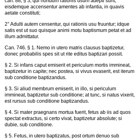
can. 88, § 3, qui nondum rationis usum adepti sunt,
eisdemque accensentur amentes ab infantia, in quavis
aetate constituti;
2° Adulti autem censentur, qui rationis usu fruuntur; idque
satis est ut suo quisque animi motu baptismum petat et ad
illum admittatur.
Can. 746. § 1. Nemo in utero matris clausus baptizetur,
donec probabilis spes sit ut rite editus baptizari possit.
§ 2. Si infans caput emiserit et periculum mortis immineat,
baptizetur in capite; nec postea, si vivus evaserit, est iterum
sub conditione baptizandus.
§ 3. Si aliud membrum emiserit, in illo, si periculum
immineat, baptizetur sub conditione; at tunc, si natus vixerit,
est rursus sub conditione baptizandus.
§ 4. Si mater praegnans mortua fuerit, fetus ab iis ad quos
spectat extractus, si certo vivat, baptizetur absolute; si
dubie, sub conditione.
§ 5. Fetus, in utero baptizatus, post ortum denuo sub