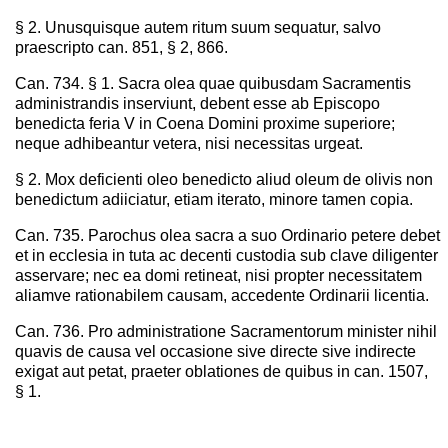
§ 2. Unusquisque autem ritum suum sequatur, salvo
praescripto can. 851, § 2, 866.
Can. 734. § 1. Sacra olea quae quibusdam Sacramentis
administrandis inserviunt, debent esse ab Episcopo
benedicta feria V in Coena Domini proxime superiore;
neque adhibeantur vetera, nisi necessitas urgeat.
§ 2. Mox deficienti oleo benedicto aliud oleum de olivis non
benedictum adiiciatur, etiam iterato, minore tamen copia.
Can. 735. Parochus olea sacra a suo Ordinario petere debet
et in ecclesia in tuta ac decenti custodia sub clave diligenter
asservare; nec ea domi retineat, nisi propter necessitatem
aliamve rationabilem causam, accedente Ordinarii licentia.
Can. 736. Pro administratione Sacramentorum minister nihil
quavis de causa vel occasione sive directe sive indirecte
exigat aut petat, praeter oblationes de quibus in can. 1507,
§ 1.