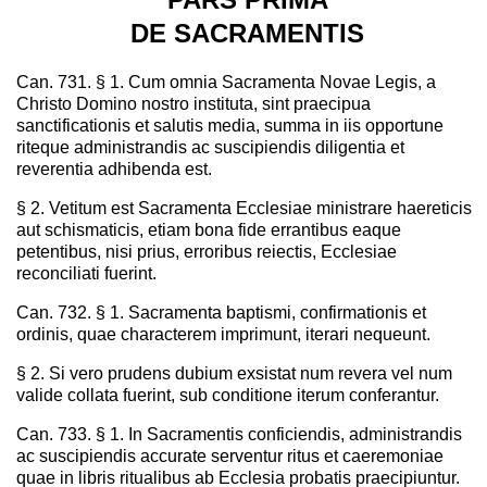
DE SACRAMENTIS
Can. 731. § 1. Cum omnia Sacramenta Novae Legis, a
Christo Domino nostro instituta, sint praecipua
sanctificationis et salutis media, summa in iis opportune
riteque administrandis ac suscipiendis diligentia et
reverentia adhibenda est.
§ 2. Vetitum est Sacramenta Ecclesiae ministrare haereticis
aut schismaticis, etiam bona fide errantibus eaque
petentibus, nisi prius, erroribus reiectis, Ecclesiae
reconciliati fuerint.
Can. 732. § 1. Sacramenta baptismi, confirmationis et
ordinis, quae characterem imprimunt, iterari nequeunt.
§ 2. Si vero prudens dubium exsistat num revera vel num
valide collata fuerint, sub conditione iterum conferantur.
Can. 733. § 1. In Sacramentis conficiendis, administrandis
ac suscipiendis accurate serventur ritus et caeremoniae
quae in libris ritualibus ab Ecclesia probatis praecipiuntur.