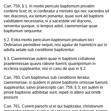
Can. 759. § 1. In mortis periculo baptismum privatim
conferre licet; et, si conferatur a ministro qui nec sacerdos sit
nec diaconus, ea tantum ponantur, quae sunt ad baptismi
validitatem necessaria; si a sacerdote vel diacono,
serventur quoque, si tempus adsit, caeremoniae quae
baptismum sequuntur.
§ 2. Extra mortis periculum baptismum privatum loci
Ordinarius permittere nequit, nisi agatur de haereticis qui in
adulta aetate sub conditione baptizentur.
§ 3. Caeremoniae autem quae in baptismi collatione
praetermissae quavis ratione fuerint, quamprimum in
ecclesia suppleantur, nisi in casu de quo in § 2.
Can. 760. Cum baptismus sub conditione iteratur,
caeremoniae, si quidem in priore baptismo omissae fuerunt,
suppleantur, salvo praescripto can. 759, § 3; sin autem in
priore baptismo adhibitae sunt, repeti in altero aut omitti
possunt.
Can. 761. Curent parochi ut ei qui baptizatur, christianum