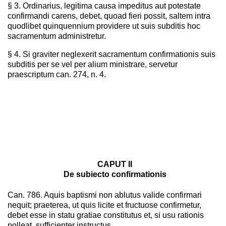
§ 3. Ordinarius, legitima causa impeditus aut potestate
confirmandi carens, debet, quoad fieri possit, saltem intra
quodlibet quinquennium providere ut suis subditis hoc
sacramentum administretur.
§ 4. Si graviter neglexerit sacramentum confirmationis suis
subditis per se vel per alium ministrare, servetur
praescriptum can. 274, n. 4.
CAPUT II
De subiecto confirmationis
Can. 786. Aquis baptismi non ablutus valide confirmari
nequit; praeterea, ut quis licite et fructuose confirmetur,
debet esse in statu gratiae constitutus et, si usu rationis
polleat, sufficienter instructus.