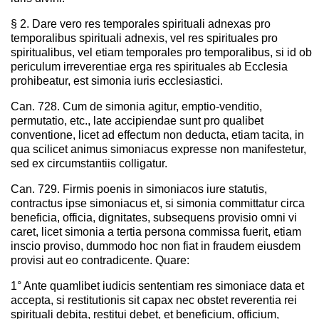
§ 2. Dare vero res temporales spirituali adnexas pro
temporalibus spirituali adnexis, vel res spirituales pro
spiritualibus, vel etiam temporales pro temporalibus, si id ob
periculum irreverentiae erga res spirituales ab Ecclesia
prohibeatur, est simonia iuris ecclesiastici.
Can. 728. Cum de simonia agitur, emptio-venditio,
permutatio, etc., late accipiendae sunt pro qualibet
conventione, licet ad effectum non deducta, etiam tacita, in
qua scilicet animus simoniacus expresse non manifestetur,
sed ex circumstantiis colligatur.
Can. 729. Firmis poenis in simoniacos iure statutis,
contractus ipse simoniacus et, si simonia committatur circa
beneficia, officia, dignitates, subsequens provisio omni vi
caret, licet simonia a tertia persona commissa fuerit, etiam
inscio proviso, dummodo hoc non fiat in fraudem eiusdem
provisi aut eo contradicente. Quare:
1° Ante quamlibet iudicis sententiam res simoniace data et
accepta, si restitutionis sit capax nec obstet reverentia rei
spirituali debita, restitui debet, et beneficium, officium,